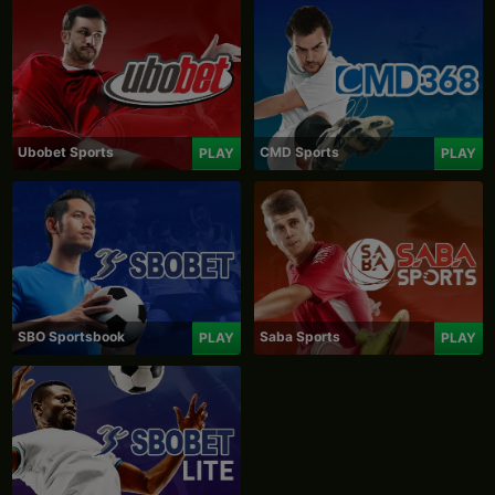
Ubobet Sports
CMD Sports
PLAY
PLAY
SBO Sportsbook
Saba Sports
PLAY
PLAY