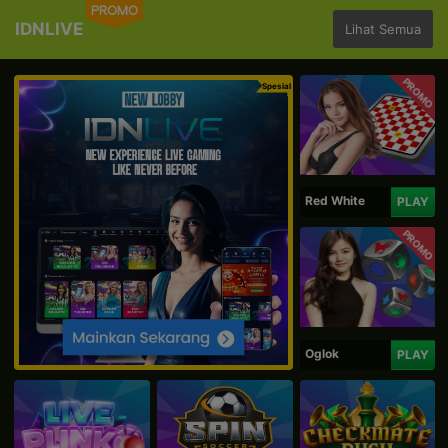
PROMO
IDNLIVE
Lihat Semua
PROMO
Spesial
Red White
PLAY
PROMO
Oglok
PLAY