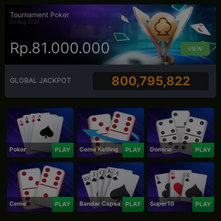
Tournament Poker
09 Aug 2026
Rp.81.000.000
VIEW
800,795,822
GLOBAL JACKPOT
Poker
Ceme Keliling
Domino
PLAY
PLAY
PLAY
Ceme
Bandar Capsa
Super10
PLAY
PLAY
PLAY