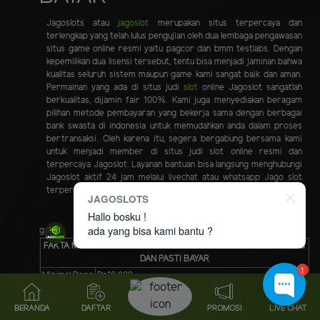
Jagoslots atau
jagoslot
merupakan situs terpercaya dan
terlengkap yang telah lulus pengujian oleh dua lembaga pengawasan
situs game online resmi yaitu pagcor dan bmm testlabs. Dengan
kepemilikan dua lisensi tersebut, tentu bisa menjadi jaminan bahwa
kualitas seluruh sistem maupun game kami sangat baik dan aman.
Permainan yang ada di situs judi
slot
online Jagoslot sangatlah
berkualitas, dijamin fair 100%. Kami juga menyediakan beragam
pilihan metode pembayaran yang bekerja sama dengan berbagai
bank swasta di indonesia untuk memudahkan anda dalam proses
bertransaksi. Oleh karena itu, segera bergabung bersama kami
untuk menjadi member di situs judi slot online resmi dan
terpercaya Jagoslot. Layanan bantuan bisa langsung menghubungi
Jagoslot aktif 24 jam melalui livechat atau whatsapp Jago slot
terpercaya di indonesia.
JAGOSLOTS
Hallo bosku !
ada yang bisa kami bantu ?
g
FAKTA MENARIK TENTANG
JAGOSLOTS
YANG GAMPANG MENANG
DAN PASTI BAYAR
1
Minimal Depo
Rp10.000
Minimal WD
Rp25.000 *KEMENANGAN BERAPAPUN PASTI BAYAR*
Mata Uang
IDR (Indonesian Rupiah)
BERANDA
DAFTAR
PROMOSI
LIVE CHAT