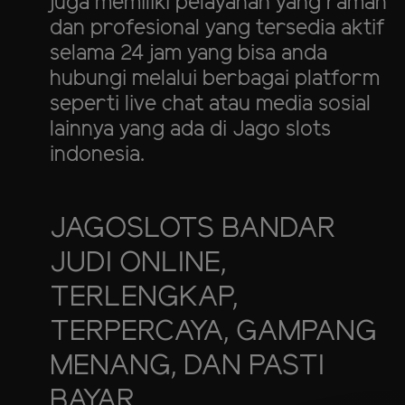
juga memiliki pelayanan yang ramah
dan profesional yang tersedia aktif
selama 24 jam yang bisa anda
hubungi melalui berbagai platform
seperti live chat atau media sosial
lainnya yang ada di Jago slots
indonesia.
JAGOSLOTS BANDAR
JUDI ONLINE,
TERLENGKAP,
TERPERCAYA, GAMPANG
MENANG, DAN PASTI
BAYAR