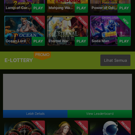
Lamp of Cornucopia
Mahjong Ways IV
Power of Odin 1000
PLAY
PLAY
PLAY
PROMO
PROMO
NEW
Ocean Lord
Eternal War
Soda Man
PLAY
PLAY
PLAY
PROMO
E-LOTTERY
Lihat Semua
Lebih Details
View Leaderboard
PROMO
PROMO
PROMO