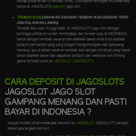
setiap putaran kartu terbaik Anda, Coba keberuntungan mu sekarang
hanya di JAGOSLOTS
jagoslot
jago slot.
TEMBAK IKAN
(ARAHKAN SASARAN TEMBAK IKAN DENGAN TEPAT
DAN KALAHKAN LAWAN)
Tembak ikan saat ini juga hadir di JAGOSLOTS jago slot dengan
berbagai pilihan provider terlengkap dan terpercaya di INDONESIA,
hanya dengan tembak sasaran dan kalahkan lawan anda bisa daatkan
jackpot berhadiah uang yang sangat menguntungkan dan gampang
menang. ayo arahkan sasaran tembak ikan dengan strategi yang tepat
untuk kalahkan lawan dan dapatkan jackpot dari website slot fishing
game terbaik cuma di
JAGOSLOT
JAGOSLOTS
CARA DEPOSIT DI JAGOSLOTS
JAGOSLOT JAGO SLOT
GAMPANG MENANG DAN PASTI
BAYAR DI INDONESIA ?
sangat mudah untuk melakukan deposit di
JAGOSLOT
JAGOSLOTS dengan
beberapa langkah berikut :