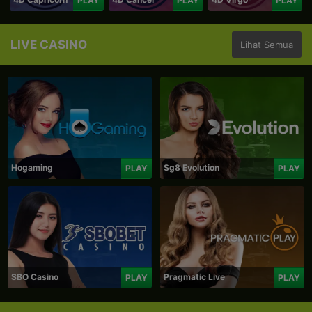
PLAY
PLAY
PLAY
LIVE CASINO
Lihat Semua
Hogaming
Sg8 Evolution
PLAY
PLAY
SBO Casino
Pragmatic Live
PLAY
PLAY