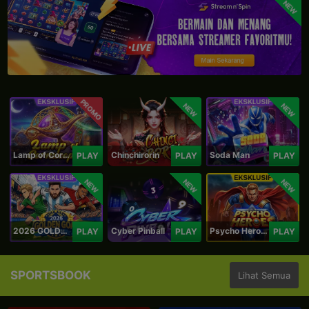
NEW
PROMO
NEW
NEW
Lamp of Cornucopia
Chinchirorin
Soda Man
PLAY
PLAY
PLAY
NEW
NEW
NEW
2026 GOLDEN GOAL RUSH
Cyber Pinball
Psycho Heroes
PLAY
PLAY
PLAY
SPORTSBOOK
Lihat Semua