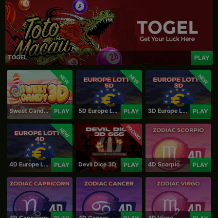
TOGEL
PLAY
NEW
NEW
NEW
Sweet Candy 3D
5D Europe Lotto
3D Europe Lotto
PLAY
PLAY
PLAY
PROMO
NEW
4D Europe Lotto
Devil Dice 3D
4D Scorpio
PLAY
PLAY
PLAY
4D Capricorn
4D Cancer
4D Virgo