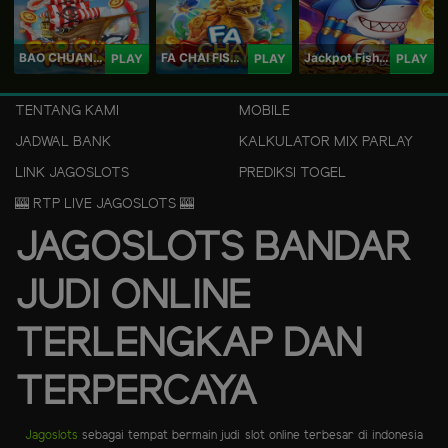
BAO CHUAN FISHING
FA CHAI FISHING
Jackpot Fishing Jili
PLAY
PLAY
PLAY
TENTANG KAMI
MOBILE
JADWAL BANK
KALKULATOR MIX PARLAY
LINK JAGOSLOTS
PREDIKSI TOGEL
🎰 RTP LIVE JAGOSLOTS 🎰
JAGOSLOTS BANDAR
JUDI ONLINE
TERLENGKAP DAN
TERPERCAYA
Jagoslots
sebagai tempat bermain judi slot online terbesar di indonesia