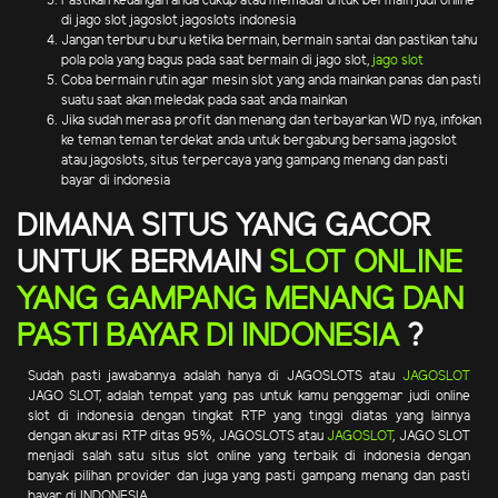
Pastikan keuangan anda cukup atau memadai untuk bermain judi online
di jago slot jagoslot jagoslots indonesia
Jangan terburu buru ketika bermain, bermain santai dan pastikan tahu
pola pola yang bagus pada saat bermain di jago slot,
jago slot
Coba bermain rutin agar mesin slot yang anda mainkan panas dan pasti
suatu saat akan meledak pada saat anda mainkan
Jika sudah merasa profit dan menang dan terbayarkan WD nya, infokan
ke teman teman terdekat anda untuk bergabung bersama jagoslot
atau jagoslots, situs terpercaya yang gampang menang dan pasti
bayar di indonesia
DIMANA SITUS YANG GACOR
UNTUK BERMAIN
SLOT ONLINE
YANG GAMPANG MENANG DAN
PASTI BAYAR DI INDONESIA
?
Sudah pasti jawabannya adalah hanya di JAGOSLOTS atau
JAGOSLOT
JAGO SLOT, adalah tempat yang pas untuk kamu penggemar judi online
slot di indonesia dengan tingkat RTP yang tinggi diatas yang lainnya
dengan akurasi RTP ditas 95%, JAGOSLOTS atau
JAGOSLOT
, JAGO SLOT
menjadi salah satu situs slot online yang terbaik di indonesia dengan
banyak pilihan provider dan juga yang pasti gampang menang dan pasti
bayar di INDONESIA.