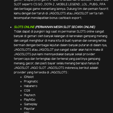
SLOT seperti CS:GO , DOTA 2 , MOBILE LEGEND , LOL , PUBG , FIFA
dan berbagai game menantang lainnya. Dukung tim dan pemain favorit
kamu dengan bertaruh di JAGOSLOTS atau JAGOSLOT serta raih
kesempatan mendapatkan bonus cashback esport.
SLOTS ONLINE
(PERMAINAN MESIN SLOT SECARA ONLINE)
Tidak dapat di pungkiri lagi saat ini permainan SLOTS online sangat
banyak di gemari oleh banyak kalangan di karenakan gampang menang
dan sangat menghibur di mana kita di buat nyaman dan senang ketika
bermain dengan berbagai kejutan dalam banyak putaran di dalam nya,
JAGOSLOTS atau JAGOSLOT pun sangat sadar akan hal ini maka di
JAGOSLOTS pun kami memnyediakan banyak sekali provider
terpercaya dan terlengkap dan terkenal yang pastinya gampang
menang, gacor, dan pasti bayar selalu menang berapun hanya di
JAGOSLOT JAGO SLOT JAGOSLOTS indonesia, berikut adalah
provider yang tersedia di JAGOSLOTS :
IDNslot
Pragmatic
Habanero
CQ9
Playtech
PlayNGo
Gameplay
Playstar