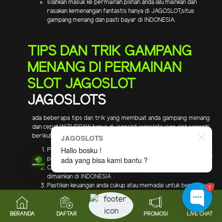
silahkan masuk ke permainan pilihan anda lalu mainkan dan
rasakan kemenangan fantastis hanya di JAGOSLOT,situs
gampang menang dan pasti bayar di INDONESIA.
TIPS DAN TRIK GAMPANG
MENANG DI PERMAINAN
SLOT JAGOSLOT
JAGOSLOTS
ada beberapa tips dan trik yang membuat anda gampang menang
dan cepat WITHDRAW hanya di jagoslot jagoslots jago slot seperti
berikut :
JAGOSLOTS
Hallo bosku !
Pilih agen slot yang terpercaya yang gampang menang dan
ada yang bisa kami bantu ?
pasti bayar hanya di JAGOSLOTS atau
JAGOSLOT
, JAGO SLOT
Coba anda cari tahu slot apa yang sedang hits atau ramai
dimainkan di INDONESIA
Pastikan keuangan anda cukup atau memadai untuk bermain judi
1
online di jago slot jagoslot jagoslots indonesia
Jangan terburu buru ketika bermain, bermain santai dan
pastikan tahu pola pola yang bagus pada saat bermain di jago
BERANDA
DAFTAR
PROMOSI
LIVE CHAT
slot,
jagoslot