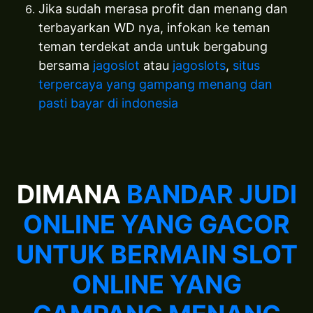
Jika sudah merasa profit dan menang dan
terbayarkan WD nya, infokan ke teman
teman terdekat anda untuk bergabung
bersama
jagoslot
atau
jagoslots
,
situs
terpercaya yang gampang menang dan
pasti bayar di indonesia
DIMANA
BANDAR JUDI
ONLINE YANG GACOR
UNTUK BERMAIN
SLOT
ONLINE YANG