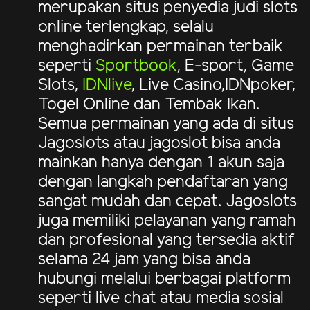
merupakan situs penyedia judi slots
online terlengkap, selalu
menghadirkan permainan terbaik
seperti
Sportbook
, E-sport, Game
Slots,
IDNlive
, Live Casino,IDNpoker,
Togel Online dan Tembak Ikan.
Semua permainan yang ada di situs
Jagoslots atau jagoslot bisa anda
mainkan hanya dengan 1 akun saja
dengan langkah pendaftaran yang
sangat mudah dan cepat. Jagoslots
juga memiliki pelayanan yang ramah
dan profesional yang tersedia aktif
selama 24 jam yang bisa anda
hubungi melalui berbagai platform
seperti live chat atau media sosial