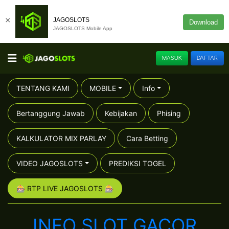
×
JAGOSLOTS
Download
JAGOSLOTS Mobile App
MASUK
DAFTAR
TENTANG KAMI
MOBILE
Info
Bertanggung Jawab
Kebijakan
Phising
KALKULATOR MIX PARLAY
Cara Betting
VIDEO JAGOSLOTS
PREDIKSI TOGEL
🎰 RTP LIVE JAGOSLOTS 🎰
INFO SLOT GACOR