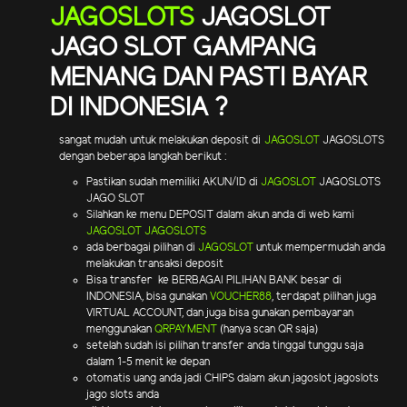
JAGOSLOTS
JAGOSLOT
JAGO SLOT GAMPANG
MENANG DAN PASTI BAYAR
DI INDONESIA ?
sangat mudah untuk melakukan deposit di
JAGOSLOT
JAGOSLOTS
dengan beberapa langkah berikut :
Pastikan sudah memiliki AKUN/ID di
JAGOSLOT
JAGOSLOTS
JAGO SLOT
Silahkan ke menu DEPOSIT dalam akun anda di web kami
JAGOSLOT
JAGOSLOTS
ada berbagai pilihan di
JAGOSLOT
untuk mempermudah anda
melakukan transaksi deposit
Bisa transfer ke BERBAGAI PILIHAN BANK besar di
INDONESIA, bisa gunakan
VOUCHER88
, terdapat pilihan juga
VIRTUAL ACCOUNT, dan juga bisa gunakan pembayaran
menggunakan
QRPAYMENT
(hanya scan QR saja)
setelah sudah isi pilihan transfer anda tinggal tunggu saja
dalam 1-5 menit ke depan
otomatis uang anda jadi CHIPS dalam akun jagoslot jagoslots
jago slots anda