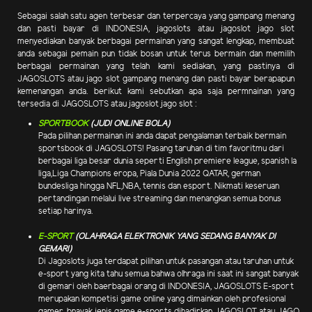
Sebagai salah satu agen terbesar dan terpercaya yang gampang menang
dan pasti bayar di INDONESIA, jagoslots atau jagoslot jago slot
menyediakan banyak berbagai permainan yang sangat lengkap, membuat
anda sebagai pemain pun tidak bosan untuk terus bermain dan memilih
berbagai permainan yang telah kami sediakan, yang pastinya di
JAGOSLOTS atau jago slot gampang menang dan pasti bayar berapapun
kemenangan anda. berikut kami sebutkan apa saja permnainan yang
tersedia di JAGOSLOTS atau jagoslot jago slot :
SPORTBOOK
(JUDI ONLINE BOLA)
Pada pilihan permainan ini anda dapat pengalaman terbaik bermain
sportsbook di JAGOSLOTS! Pasang taruhan di tim favoritmu dari
berbagai liga besar dunia seperti English premiere league, spanish la
liga,Liga Champions eropa, Piala Dunia 2022 QATAR, german
bundesliga hingga NFL,NBA, tennis dan esport. Nikmati keseruan
pertandingan melalui live streaming dan menangkan semua bonus
setiap harinya.
E-SPORT
(OLAHRAGA ELEKTRONIK YANG SEDANG BANYAK DI
GEMARI)
Di Jagoslots juga terdapat pilihan untuk pasangan atau taruhan untuk
e-sport yang kita tahu semua bahwa olhraga ini saat ini sangat banyak
di gemari oleh baerbagai orang di INDONESIA, JAGOSLOTS E-sport
merupakan kompetisi game online yang dimainkan oleh profesional
gamer. bnayak jenis game e-sports dihadirkan JAGOSLOT atau JAGO