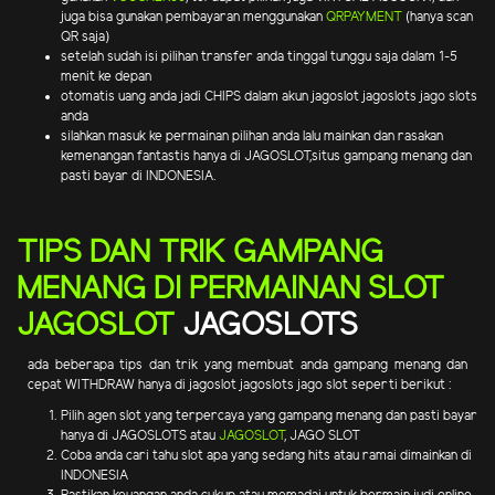
juga bisa gunakan pembayaran menggunakan
QRPAYMENT
(hanya scan
QR saja)
setelah sudah isi pilihan transfer anda tinggal tunggu saja dalam 1-5
menit ke depan
otomatis uang anda jadi CHIPS dalam akun jagoslot jagoslots jago slots
anda
silahkan masuk ke permainan pilihan anda lalu mainkan dan rasakan
kemenangan fantastis hanya di JAGOSLOT,situs gampang menang dan
pasti bayar di INDONESIA.
TIPS DAN TRIK GAMPANG
MENANG DI PERMAINAN SLOT
JAGOSLOT
JAGOSLOTS
ada beberapa tips dan trik yang membuat anda gampang menang dan
cepat WITHDRAW hanya di jagoslot jagoslots jago slot seperti berikut :
Pilih agen slot yang terpercaya yang gampang menang dan pasti bayar
hanya di JAGOSLOTS atau
JAGOSLOT
, JAGO SLOT
Coba anda cari tahu slot apa yang sedang hits atau ramai dimainkan di
INDONESIA