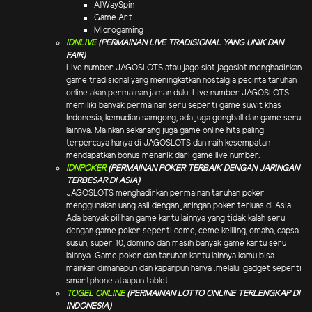
AllWaySpin
Game Art
Microgaming
IDNLIVE
(PERMAINAN LIVE TRADISIONAL YANG UNIK DAN
FAIR)
Live number JAGOSLOTS atau jago slot jagoslot menghadirkan
game tradisional yang meningkatkan nostalgia pecinta taruhan
online akan permainan jaman dulu. Live number JAGOSLOTS
memiliki banyak permainan seru seperti game suwit khas
Indonesia, kemudian samgong, ada juga gongball dan game seru
lainnya. Mainkan sekarang juga game online hits paling
terpercaya hanya di JAGOSLOTS dan raih kesempatan
mendapatkan bonus menarik dari game live number.
IDNPOKER
(PERMAINAN POKER TERBAIK DENGAN JARINGAN
TERBESAR DI ASIA)
JAGOSLOTS menghadirkan permainan taruhan poker
menggunakan uang asli dengan jaringan poker terluas di Asia.
Ada banyak pilihan game kartu lainnya yang tidak kalah seru
dengan game poker seperti ceme, ceme keliling, omaha, capsa
susun, super 10, domino dan masih banyak game kartu seru
lainnya. Game poker dan taruhan kartu lainnya kamu bisa
mainkan dimanapun dan kapanpun hanya .melalui gadget seperti
smartphone ataupun tablet.
TOGEL ONLINE
(PERMAINAN LOTTO ONLINE TERLENGKAP DI
INDONESIA)