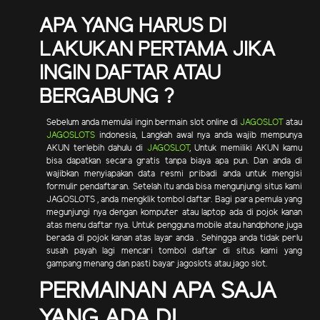
APA YANG HARUS DI
LAKUKAN PERTAMA JIKA
INGIN DAFTAR ATAU
BERGABUNG ?
Sebelum anda memulai ingin bermain slot online di
JAGOSLOT
atau
JAGOSLOTS
indonesia, Langkah awal nya anda wajib mempunya
AKUN terlebih dahulu di
JAGOSLOT
, Untuk memiliki AKUN kamu
bisa dapatkan secara gratis tanpa biaya apa pun. Dan anda di
wajibkan menyiapakan data resmi pribadi anda untuk mengisi
formulir pendaftaran. Setelah itu anda bisa mengunjungi situs kami
JAGOSLOTS , anda mengklik tombol daftar. Bagi para pemula yang
megunjungi nya dengan komputer atau laptop ada di pojok kanan
atas menu daftar nya. Untuk pengguna mobile atau handphone juga
berada di pojok kanan atas layar anda . Sehingga anda tidak perlu
susah payah lagi mencari tombol daftar di situs kami yang
gampang menang dan pasti bayar jagoslots atau jago slot.
PERMAINAN APA SAJA
YANG ADA DI